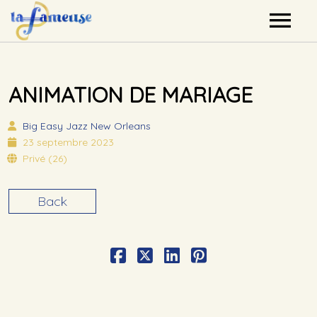
Nos artistes
ANIMATION DE MARIAGE
Agenda
Big Easy
Jazz New Orleans
Label
23 septembre 2023
Privé (26)
Mutualisation
Back
Contact