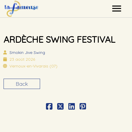
Nos artistes
ARDÈCHE SWING FESTIVAL
Agenda
Smokin Jive
Swing
Label
23 août 2026
Vernoux-en-Vivarais (07)
Mutualisation
Back
Contact