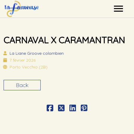
Nos artistes
CARNAVAL X CARAMANTRAN
Agenda
La Liane
Groove colombien
Label
7 février 2026
Porto Vecchio (2B)
Mutualisation
Back
Contact