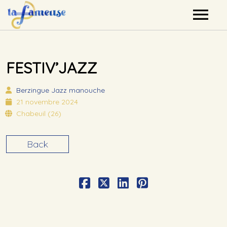
Nos artistes
FESTIV’JAZZ
Agenda
Berzingue
Jazz manouche
Label
21 novembre 2024
Chabeuil (26)
Mutualisation
Back
Contact