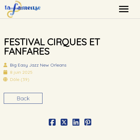
Nos artistes
FESTIVAL CIRQUES ET
Agenda
FANFARES
Label
Big Easy
Jazz New Orleans
8 juin 2025
Mutualisation
Dôle (39)
Contact
Back