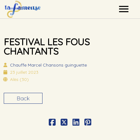
Nos artistes
FESTIVAL LES FOUS
Agenda
CHANTANTS
Label
Chauffe Marcel
Chansons guinguette
23 juillet 2023
Mutualisation
Alès (30)
Contact
Back