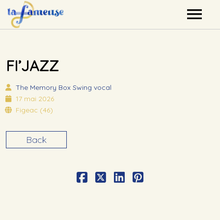
Nos artistes
FI’JAZZ
Agenda
The Memory Box
Swing vocal
Label
17 mai 2026
Figeac (46)
Mutualisation
Back
Contact