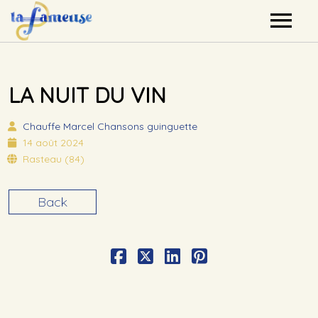
Nos artistes
LA NUIT DU VIN
Agenda
Chauffe Marcel
Chansons guinguette
Label
14 août 2024
Rasteau (84)
Mutualisation
Back
Contact