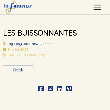
Nos artistes
LES BUISSONNANTES
Agenda
Big Easy
Jazz New Orleans
Label
9 juillet 2023
Buis-les-Baronnies (26)
Mutualisation
Back
Contact