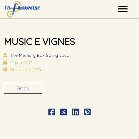
Nos artistes
MUSIC E VIGNES
Agenda
The Memory Box
Swing vocal
Label
11 juin 2021
Grospierre (07)
Mutualisation
Back
Contact