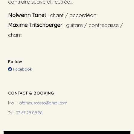
contraire suave et feutrée…
Nolwenn Tanet
: chant / accordéon
Maxime Tritschberger
: guitare / contrebasse /
chant
Follow
Facebook
CONTACT & BOOKING
Mail :
lafameuseasso@gmail.com
Tel :
07 67 29 09 28