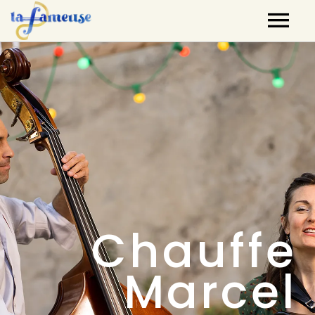
Nos artistes
Agenda
Label
Mutualisation
Contact
Chauffe
Marcel